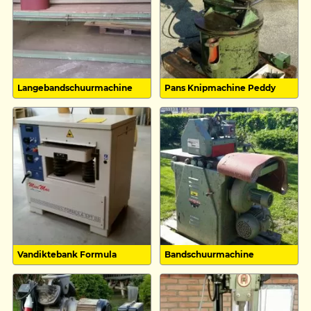
Langebandschuurmachine
Pans Knipmachine Peddy
Vandiktebank Formula
Bandschuurmachine