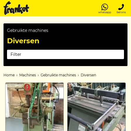
whatsapp
bel ons
Gebruikte machines
Diversen
Filter
Home
›
Machines
›
Gebruikte machines
›
Diversen