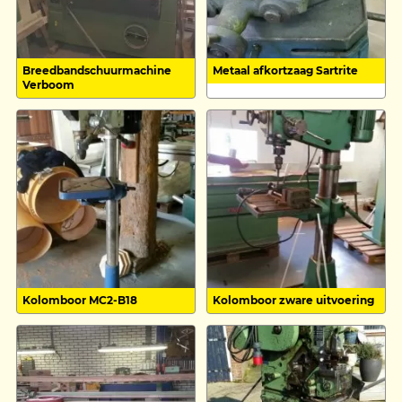
Breedbandschuurmachine
Metaal afkortzaag Sartrite
Verboom
Kolomboor MC2-B18
Kolomboor zware uitvoering