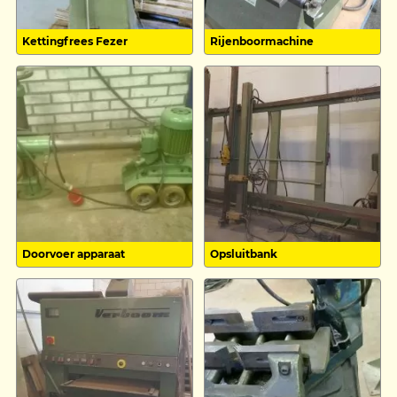
Kettingfrees Fezer
Rijenboormachine
Doorvoer apparaat
Opsluitbank